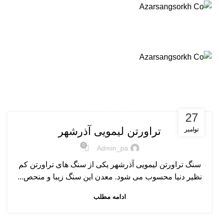
خانه
محصولات
گالری پروژه ها
وبلاگ
درباره ما
تماس با ما
فارسی
منو
سنگ تراورتن زرد
خانه
آرشیو با دسته بندی "سنگ تراورتن زرد"
سنگ تراورتن زرد
27
تراورتن لیمویی آذرشهر
نوامبر
0
Admin_pa
سنگ تراورتن لیمویی آذرشهر یکی از سنگ های تراورتن کم
نظیر دنیا محسوب می شود. معدن این سنگ زیبا و منحص...
ادامه مطلب