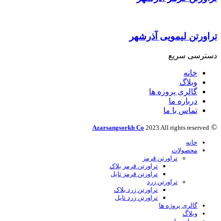
تراورتن لیمویی آذرشهر
دسترسی سریع
خانه
وبلاگ
گالری پروزه ها
درباره ما
تماس با ما
©
Azarsangsorkh Co
2023 All rights reserved​​
خانه
محصولات
تراورتن قرمز
تراورتن قرمز بلاک
تراورتن قرمز تایل
تراورتن زرد
تراورتن زرد بلاک
تراورتن زرد تایل
گالری پروژه ها
وبلاگ